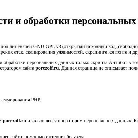
ти и обработки персональных
т под лицензией GNU GPL v3 (открытый исходный код, свободно
керских атак, сканирования уязвимостей, скрапинга контента и д
 обработки персональных данных только скрипта Антибот в том
стратором сайта
porezoff.ru
. Данная страница не описывает пол
граммирования PHP.
ом
porezoff.ru
и являющееся оператором персональных данных. Ко
ющее сайт с помощью интернет браузера.