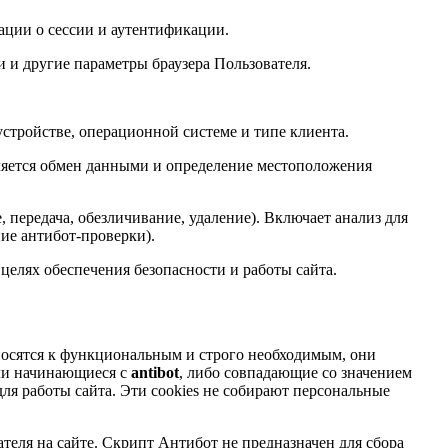
ации о сессии и аутентификации.
и и другие параметры браузера Пользователя.
устройстве, операционной системе и типе клиента.
ляется обмен данными и определение местоположения
 передача, обезличивание, удаление). Включает анализ для
ние антибот-проверки).
елях обеспечения безопасности и работы сайта.
относятся к функциональным и строго необходимым, они
или начинающиеся с
antibot
, либо совпадающие со значением
ля работы сайта. Эти cookies не собирают персональные
еля на сайте. Скрипт Антибот не предназначен для сбора