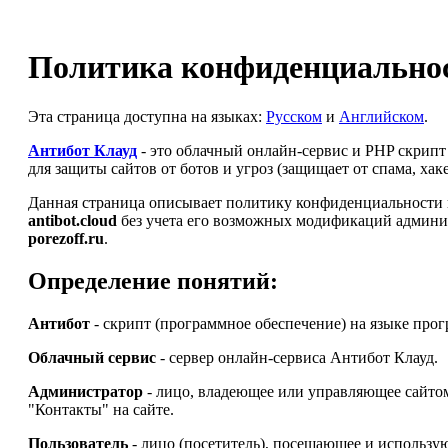
Политика конфиденциальнос
Эта страница доступна на языках:
Русском
и
Английском
.
Антибот Клауд
- это облачный онлайн-сервис и PHP скрип
для защиты сайтов от ботов и угроз (защищает от спама, ха
Данная страница описывает политику конфиденциальности и
antibot.cloud
без учета его возможных модификаций админи
porezoff.ru
.
Определение понятий:
Антибот
- скрипт (программное обеспечение) на языке про
Облачный сервис
- сервер онлайн-сервиса Антибот Клауд.
Администратор
- лицо, владеющее или управляющее сайт
"Контакты" на сайте.
Пользователь
- лицо (посетитель), посещающее и использу