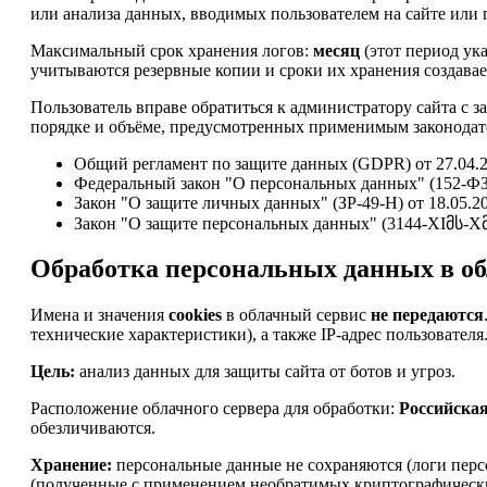
или анализа данных, вводимых пользователем на сайте или п
Максимальный срок хранения логов:
месяц
(этот период ук
учитываются резервные копии и сроки их хранения создавае
Пользователь вправе обратиться к администратору сайта с 
порядке и объёме, предусмотренных применимым законодате
Общий регламент по защите данных (GDPR) от 27.04.2
Федеральный закон "О персональных данных" (152-ФЗ)
Закон "О защите личных данных" (ЗР-49-Н) от 18.05.2
Закон "О защите персональных данных" (3144-XIმს-Xმპ)
Обработка персональных данных в об
Имена и значения
cookies
в облачный сервис
не передаются
технические характеристики), а также IP-адрес пользователя
Цель:
анализ данных для защиты сайта от ботов и угроз.
Расположение облачного сервера для обработки:
Российска
обезличиваются.
Хранение:
персональные данные не сохраняются (логи перс
(полученные с применением необратимых криптографически