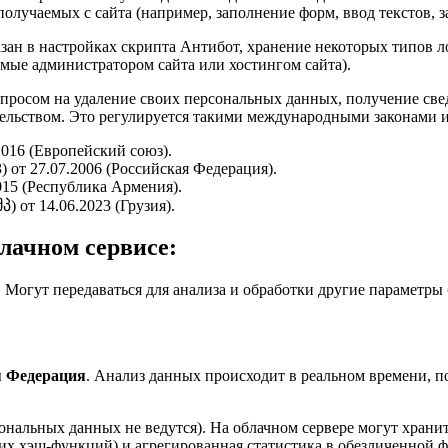
олучаемых с сайта (например, заполнение форм, ввод текстов, з
азан в настройках скрипта Антибот, хранение некоторых типов ло
мые администратором сайта или хостингом сайта).
запросом на удаление своих персональных данных, получение све
льством. Это регулируется такими международными законами и
016 (Европейский союз).
 от 27.07.2006 (Российская Федерация).
015 (Республика Армения).
 от 14.06.2023 (Грузия).
лачном сервисе:
. Могут передаваться для анализа и обработки другие параметры б
.
я Федерация
. Анализ данных происходит в реальном времени, п
ональных данных не ведутся). На облачном сервере могут хран
х хэш-функций) и агрегированная статистика в обезличенной ф