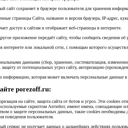
ый сайт сохраняет в браузере пользователя для хранения информ
нные страницы Сайта, название и версия браузера, IP-адрес, кук
ает доступ к сайтам и отображает веб-страницы в интернете.
 другое приложение передаёт сайту, чтобы сообщить сведения об 
в интернете или локальной сети, с помощью которого осуществ
ональными данными (сбор, хранение, систематизация, изменение,
, защиту от потенциальных угроз сайту, авторизацию (прохожде
 информацию, которая может включать персональные данные в ц
йте porezoff.ru:
оризация на сайте, защита сайта от ботов и угроз. Эти cookies 
e, используемые скриптом Антибот, имеют имена, совпадающие 
твом о защите персональных данных, такие cookies необходимы д
я поведения пользователя.
й сервис не получает данных о дальнейших действиях пользоват